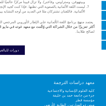
وبيتهوفن، وستراوس، وفاغنر). ولا تزال فيينا مركزًا عالميًا لل
ليست اللغة الألمانية بالصعوبة التي تظنها. فإذا كنت تُجيد الإنج
الألمانية. فاللغتان تشتركان معًا في العديد من أوجه التشابه بي
يعتمد منهج برنامج اللغة الألمانية على الإطار الأوروبي المرجعي الموحد
أكثر تعزيزًا من خلال الشراكة التي وُقّعت مع معهد غوته في مايو 2018
لصالح طلابنا
.
دورات للبالغي
معهد دراسات الترجمة
كلية العلوم الإنسانية والاجتماعية
جزء من جامعة حمد بن خليفة
مؤسسة قطر
مبنى ذو المنارتين، الطابق الأرضي