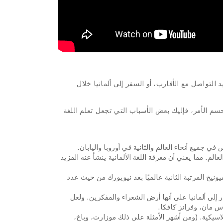
 التواصل مع الأقارب، أو السفر إلى ألمانيا خلال
سم الأمر، فإليك بعض الأسباب التي تجعل تعلم اللغة
 في جميع أنحاء العالم والثانية في أوروبا واليابان
.
نيا ثالث أقوى اقتصاد وهي دولة التصدير رقم 1 في العالم. مما يعني أن معرفة اللغة الألمانية ينشأ عنه المزيد
انية. تحتل ميونيخ المرتبة الثانية عالميًا بعد نيويورك من حيث عدد
شار إلى ألمانيا على أنها أرض الشعراء والمفكرين. ولعل
س مان، وفرانز كافكا
.
كلاسيكية. (ومن أشهر الأمثلة على ذلك موزارت، وباخ،