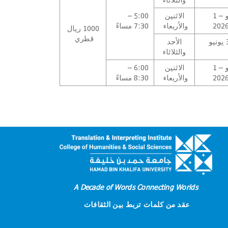
8 يونيو – 1
الاثنين
5:00 –
والأربعاء
7:30 مساءً
1000 ريال
قطري
7 – 30 يونيو
الأحد
والثلاثاء
8 يونيو – 1
الاثنين
6:00 –
والأربعاء
8:30 مساءً
A Decade of Words Connecting Worlds
عقد من كلمات تربط بين الثقافات