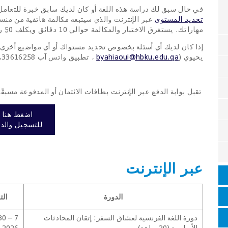
في حال سبق لك دراسة هذه اللغة أو كان لديك سابق خبرة للتعامل 
تحديد المستوى
عبر الإنترنت والذي سيتبعه مكالمة هاتفية من من
مهاراتك. يستغرق الاختبار والمكالمة حوالي 10 دقائق ويكلف 50 ريالا فقط.
إذا كان لديك أي أسئلة بخصوص تحديد مستواك أو أي مواضيع أخرى،
يحيوي (
byahiaoui@hbku.edu.qa
، تطبيق واتس آب 33616258، مكتب 44548495) قبل الدفع.
تقبل بوابة الدفع عبر الإنترنت بطاقات الائتمان أو المدفوعة مسبقًا.
اضغط هنا
للتسجيل والد
عبر الإنترنت
الدورة
الت
دورة اللغة الفرنسية لعشاق السفر: إتقان المحادثات
الأساسية (20 ساعة)
2026