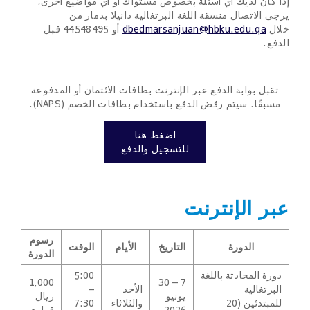
إذا كان لديك أي أسئلة بخصوص مستواك أو أي مواضيع أخرى،
يرجى الاتصال منسقة اللغة البرتغالية دانيلا بدمار من
خلال
dbedmarsanjuan@hbku.edu.qa
أو 44548495 قبل
الدفع.
تقبل بوابة الدفع عبر الإنترنت بطاقات الائتمان أو المدفوعة
مسبقًا. سيتم رفض الدفع باستخدام بطاقات الخصم (NAPS).
اضغط هنا
للتسجيل والدفع
عبر الإنترنت
رسوم
الدورة
التاريخ
الأيام
الوقت
الدورة
دورة المحادثة باللغة
5:00
1,000
7 – 30
البرتغالية
الأحد
–
يونيو
ريال
للمبتدئين (20
والثلاثاء
7:30
2026
قطري