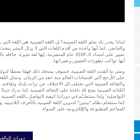
لماذا يجدر بك تعلم اللغة الصينية؟ إن اللغة الصينية هي اللغة الت
والحاضر، كما أنها واحدة من أقدم اللغات التي لا يزال البشر يتحدث
تغيير على امتداد الـ 3500 عام المنصرمة. إنها لغة 
أنها تواكب تطورات العصور وتغيراتها.
ومتى ما أتقنت اللغة الصينية، فسوف يمنحك ذلك فهمًا معمقًا لدولة
على الأرجح أكبر اقتصادات العالم منذ عقد من الزمان. وتمثل اللغة 
والثقافة الصينية التي تختلف كل الاختلاف عن تراث بلدك وثقافته.
الكتابة الصينية يفتح لك نافذة على الثقافة الصينية. إننا ندرك جيدًا 
التواصلية؛ ولذا ستتعلــّم في دوراتنا كيفية التواصل باللغة الصينية 
كما ستتعلم نظام "بينين" لتدوين اللغة الصينية بالأحرف اللاتينية
المعاجم المطبوعة والإلكترونية على السواء.
دورات للبالغي