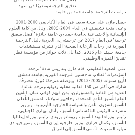
تدقيق الترجمة ومدربًا في معهد
دراسات الترجمة بجامعة حمد بن خليفة.
حصل مازن على منحة سعيد في العام الأكاديمي 2000-2001
وعلى منحة تشيفننج في العام 2004-2005، ونال من كلية العلوم
الإنسانية والاجتماعية بجامعة حمد بن خليفة جائزة ’أفضل ملصق
ترجمة‘ في العام 2017 عن ترجمته إلى العربية دليل ’الترجمة
الفورية في رحاب الرعاية الصحية‘ الذي نشرته مستشفيات
جامعة جنيف عام 2016. كما نال ثلاث جوائز من مؤسسة قطر
تقديرًا لتميزه الوظيفي.
على الصعيد التعليمي، قام مازن بتدريس مادة ’ترجمة
المؤتمرات‘ لطلاب ماجستير الترجمة الفورية بجامعة دمشق
لأربع سنوات (2009-2013). وبوصفه مترجمًا فوريًا محترفًا،
شارك في أكثر من 150 فعالية محلية ودولية وترجم لفائدة
العديد من القادة والمسؤولين، بمن فيهم كوفي عنان، الأمين
العام الأسبق للأمم المتحدة، وخافيير سولانا، المنسق الأعلى
الأسبق لشؤون الأمن والسياسة الخارجية الأوروبية، وبرويز
مشرف، الرئيس الباكستاني الأسبق، وأتال بيهاري فاجبايي،
رئيس وزراء الهند الأسبق، ورومانو برودي، رئيس وزراء إيطاليا
الأسبق، وكمال خرازي، وزير خارجية إيران الأسبق، وسيرجيو دي
ميلو، المبعوث الأممي الأسبق إلى العراق.