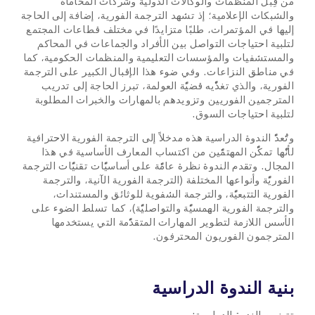
من قِبَل المنظمات والوكالات الدولية وشركات المحاماة
والشبكات الإعلامية؛ إذ تشهد الترجمة الفورية، إضافة إلى الحاجة
إليها في المؤتمرات، طلبًا متزايدًا في مختلف قطاعات المجتمع
لتلبية احتياجات التواصل بين الأفراد والجماعات في المحاكم
والمستشفيات والمؤسسات التعليمية والمنظمات الحكومية، كما
في مناطق النزاعات. وفي ضوء هذا الإقبال الكبير على الترجمة
الفورية، والذي تغذّيه قضيّة العولمة، تبرز الحاجة إلى تدريب
المترجمين الفوريين وتزويدهم بالمهارات والخبرات المطلوبة
لتلبية احتياجات السوق.
وتُعدّ الندوة الدراسية هذه مدخلاً إلى الترجمة الفورية الاحترافية
لأنّها تمكّن المهتمّين من اكتساب المعارف الأساسية في هذا
المجال. وتقدم الندوة نظرة عامّة على أساسيّات تقنيّات الترجمة
الفوريّة وأنواعها المختلفة (الترجمة الفورية الآنية، والترجمة
الفورية التتبعيّة، والترجمة الشفوية للوثائق والمستندات،
والترجمة الفورية الهمسيّة والتواصليّة)، كما تسلط الضوء على
الأسس اللازمة لتطوير المهارات المتقدّمة التي يستخدمها
المترجمون الفوريون المحترفون.
بنية الندوة الدراسية
تتضمن الندوة الدراسية: